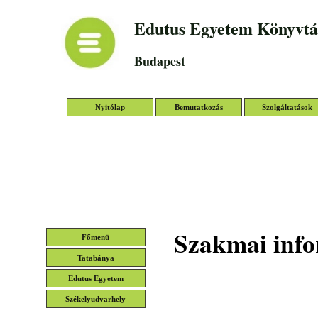
Edutus Egyetem Könyvtá
Budapest
Nyitólap
Bemutatkozás
Szolgáltatások
Szakmai info
Főmenü
Tatabánya
Edutus Egyetem
Székelyudvarhely