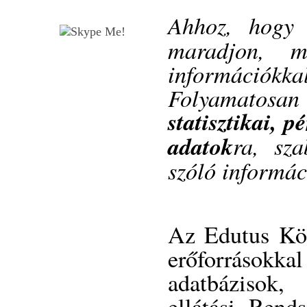
Ahhoz, hog
maradjon, m
információ
Folyamatosa
statisztikai, p
adatok
ra, sz
szóló informác
Az Edutus Kön
erőforrásokk
adatbázisok
ellátási Rends