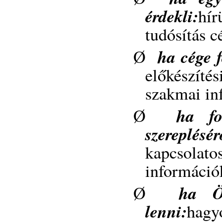
érdekli:
hí
tudósítás 
ha cége f
Ø
előkészíté
szakmai in
ha fo
Ø
szereplésér
kapcsola
információk
ha Ö
Ø
lenni:
hag