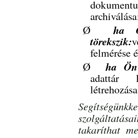
dokument
archiválása
ha Ö
Ø
törekszik:
v
felmérése é
ha Ön 
Ø
adattár k
létrehozása
Segítségünkk
szolgáltatása
takaríthat m