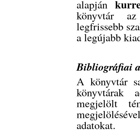
kurre
alapján
könyvtár az
legfrissebb sz
a legújabb kia
Bibliográfiai 
A könyvtár sa
könyvtárak a
megjelölt té
megjelölésév
adatokat.