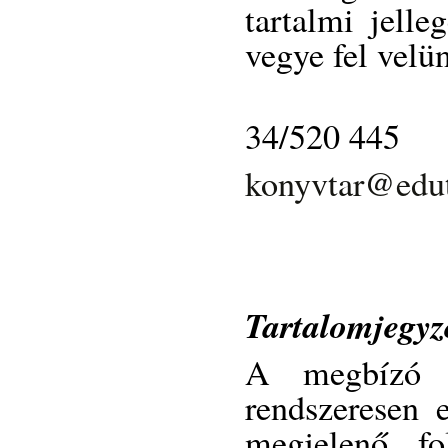
tartalmi jelle
vegye fel velü
34/520 445
konyvtar@edu
Tartalomjegyzé
A megbízó i
rendszeresen e
megjelenő fol