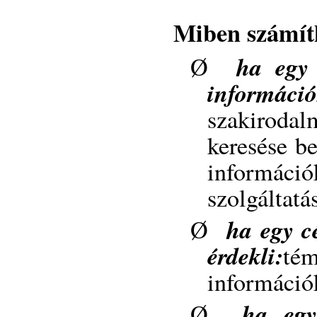
Miben számít
ha egy 
Ø
információ
szakirodal
keresése be
információk
szolgáltatá
ha egy c
Ø
érdekli:
té
információ
ha egy
Ø