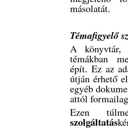
másolatát.
Témafigyelő sz
A könyvtár, a
témákban meg
épít. Ez az ad
útján érhető el
egyéb dokumen
attól formaila
Ezen túl
szolgáltatás
ké