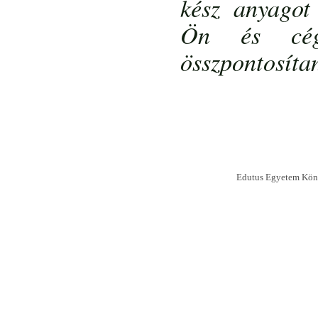
kész anyagot
Ön és cég
összpontosítan
Edutus Egyetem Köny